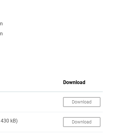
en
en
Download
Download
 430 kB)
Download