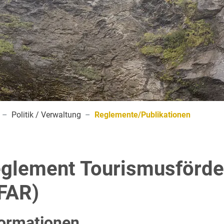
(ausgewä
Politik / Verwaltung
Reglemente/Publikationen
glement Tourismusförd
FAR)
formationen