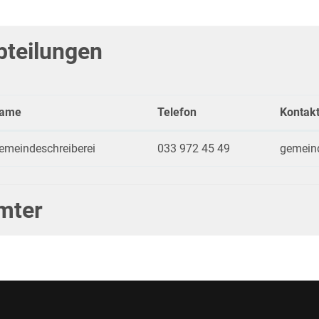
bteilungen
ame
Telefon
Kontak
emeindeschreiberei
033 972 45 49
gemeind
mter