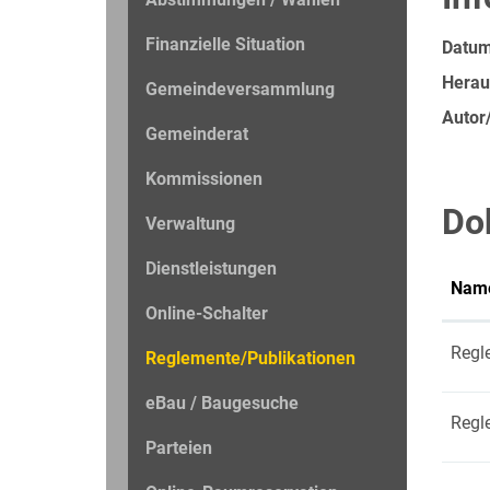
Finanzielle Situation
Datu
Herau
Gemeindeversammlung
Autor/
Gemeinderat
Kommissionen
Do
Verwaltung
Dienstleistungen
Nam
Online-Schalter
Regl
Reglemente/Publikationen
(ausgewählt)
eBau / Baugesuche
Regl
Parteien