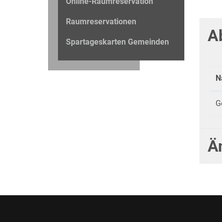
Online-Raumreservation
Raumreservationen
A
Spartageskarten Gemeinden
N
G
Ä