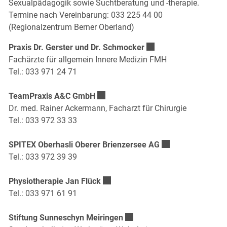
Sexualpädagogik sowie Suchtberatung und -therapie.
Termine nach Vereinbarung: 033 225 44 00
(Regionalzentrum Berner Oberland)
Externer Link wird in e
Praxis Dr. Gerster und Dr. Schmocker
Fachärzte für allgemein Innere Medizin FMH
Tel.: 033 971 24 71
Externer Link wird in einem neuen Fe
TeamPraxis A&C GmbH
Dr. med. Rainer Ackermann, Facharzt für Chirurgie
Tel.: 033 972 33 33
Externer Link wird
SPITEX Oberhasli Oberer Brienzersee AG
Tel.: 033 972 39 39
Externer Link wird in einem neuen F
Physiotherapie Jan Flück
Tel.: 033 971 61 91
Externer Link wird in einem
Stiftung Sunneschyn Meiringen